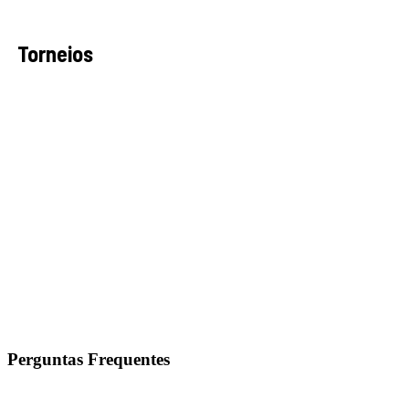
Torneios
Perguntas Frequentes