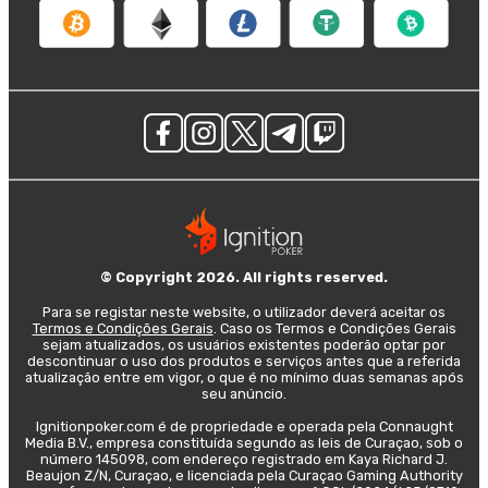
© Copyright 2026. All rights reserved.
Para se registar neste website, o utilizador deverá aceitar os
Termos e Condições Gerais
. Caso os Termos e Condições Gerais
sejam atualizados, os usuários existentes poderão optar por
descontinuar o uso dos produtos e serviços antes que a referida
atualização entre em vigor, o que é no mínimo duas semanas após
seu anúncio.
Ignitionpoker.com é de propriedade e operada pela Connaught
Media B.V., empresa constituída segundo as leis de Curaçao, sob o
número 145098, com endereço registrado em Kaya Richard J.
Beaujon Z/N, Curaçao, e licenciada pela Curaçao Gaming Authority